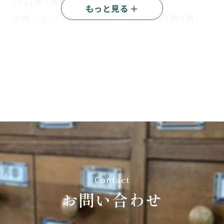
2021年7月
もっと見る ＋
古典における麻黄修治の意義の検討(第2報)
（日本東洋医学雑誌）
2019年6月
生薬資源の適正化に関する研究(第3報) 甘草を
中心に（日本東洋医学雑誌）
2018年5月
生薬資源の適正化に関する研究(第2報) 当帰お
Contact
よび甘草を中心に（日本東洋医学雑誌）
お問い合わせ
2017年4月