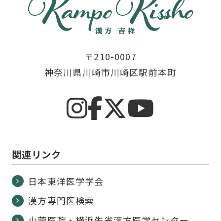
新米漢方専門医が冷え症に対し抑肝散にたど
りついた一例（日本東洋医学雑誌）
〒210-0007
2013年4月
神奈川県川崎市川崎区駅前本町
試験的腹腔鏡手術に至った思春期の腹痛に小
建中湯が著効した漢方医学的典型例（日本東
洋医学雑誌）
関連リンク
2012年8月
不妊症患者の証に関する統計学的検討（漢方
日本東洋医学学会
と最新治療）
漢方専門医検索
小菅医院・横浜朱雀漢方医学センター