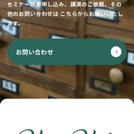
セミナーのお申し込み、講演のご依頼、その
生薬資源としてのニンジン用途の適正化に関
他のお問い合わせは
こちらからお願いいたし
する研究(第2報)（日本東洋医学雑誌）
ます。
2016年4月
お問い合わせ
生薬資源としての人参用途の適正化に関する
研究(第1報)（日本東洋医学雑誌）
2015年4月
医療用漢方エキス製剤の服用方法に関する研
究(第2報)（日本東洋医学雑誌）
2014年5月